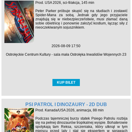
Prod. USA 2026, sci-fi/akcja, 145 min
Peter Parker próbuje skupić się na studiach i zostawić
Spider-Mana za sobą. Jednak gdy jego przyjaciele
znajdują się w niebezpieczeństwie, musi złamać daną
sobie obietnicę i ponownie założyć kostium, łącząc siły z
nieoczekiwanym sojusznikiem.
2026-08-09 17:50
Ostrołęckie Centrum Kultury - sala mała Ostrołęka Inwalidów Wojennych 23
KUP BILET
PSI PATROL I DINOZAURY - 2D DUB
Prod. Kanada/USA 2026, animacja, 88 min
Podczas tajemniczej burzy statek Psiego Patrolu rozbija
się na pełnej dinozaurów tropikalnej wyspie. Bohaterowie
spotykają tam Reksa, szczeniaka, który utknął w tym
miejscu przed laty i stał się ekspertem w sprawach