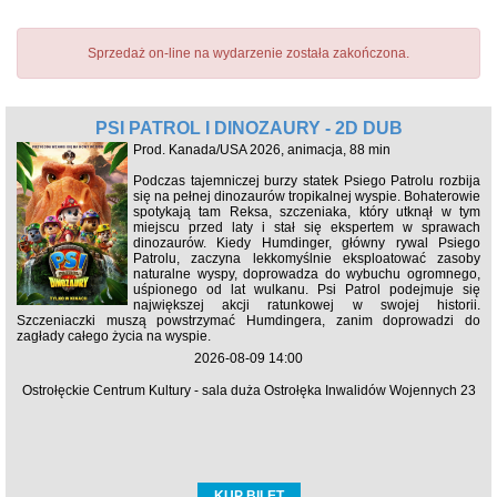
Sprzedaż on-line na wydarzenie została zakończona.
PSI PATROL I DINOZAURY - 2D DUB
Prod. Kanada/USA 2026, animacja, 88 min
Podczas tajemniczej burzy statek Psiego Patrolu rozbija
się na pełnej dinozaurów tropikalnej wyspie. Bohaterowie
spotykają tam Reksa, szczeniaka, który utknął w tym
miejscu przed laty i stał się ekspertem w sprawach
dinozaurów. Kiedy Humdinger, główny rywal Psiego
Patrolu, zaczyna lekkomyślnie eksploatować zasoby
naturalne wyspy, doprowadza do wybuchu ogromnego,
uśpionego od lat wulkanu. Psi Patrol podejmuje się
największej akcji ratunkowej w swojej historii.
Szczeniaczki muszą powstrzymać Humdingera, zanim doprowadzi do
zagłady całego życia na wyspie.
2026-08-09 14:00
Ostrołęckie Centrum Kultury - sala duża Ostrołęka Inwalidów Wojennych 23
KUP BILET