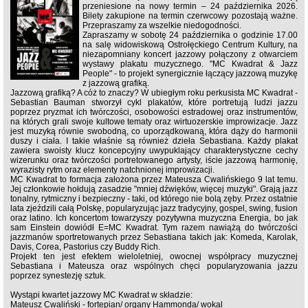
przeniesione na nowy termin – 24 października 2026.
Bilety zakupione na termin czerwcowy pozostają ważne.
Przepraszamy za wszelkie niedogodności.
Zapraszamy w sobotę 24 października o godzinie 17.00
na salę widowiskową Ostrołęckiego Centrum Kultury, na
niezapomniany koncert jazzowy połączony z otwarciem
wystawy plakatu muzycznego. "MC Kwadrat & Jazz
People" - to projekt synergicznie łączący jazzową muzykę
z jazzową grafiką.
Jazzową grafiką? A cóż to znaczy? W ubiegłym roku perkusista MC Kwadrat -
Sebastian Bauman stworzył cykl plakatów, które portretują ludzi jazzu
poprzez pryzmat ich twórczości, osobowości estradowej oraz instrumentów,
na których grali swoje kultowe tematy oraz wirtuozerskie improwizacje. Jazz
jest muzyką równie swobodną, co uporządkowaną, która dąży do harmonii
duszy i ciała. I takie właśnie są również dzieła Sebastiana. Każdy plakat
zawiera swoisty klucz koncepcyjny uwypuklający charakterystyczne cechy
wizerunku oraz twórczości portretowanego artysty, iście jazzową harmonię,
wyrazisty rytm oraz elementy natchnionej improwizacji.
MC Kwadrat to formacja założona przez Mateusza Cwalińskiego 9 lat temu.
Jej członkowie hołdują zasadzie "mniej dźwięków, więcej muzyki". Grają jazz
tonalny, rytmiczny i bezpieczny - taki, od którego nie bolą zęby. Przez ostatnie
lata zjeździli całą Polskę, popularyzując jazz tradycyjny, gospel, swing, fusion
oraz latino. Ich koncertom towarzyszy pozytywna muzyczna Energia, bo jak
sam Einstein dowiódł E=MC Kwadrat. Tym razem nawiążą do twórczości
jazzmanów sportretowanych przez Sebastiana takich jak: Komeda, Karolak,
Davis, Corea, Pastorius czy Buddy Rich.
Projekt ten jest efektem wieloletniej, owocnej współpracy muzycznej
Sebastiana i Mateusza oraz wspólnych chęci popularyzowania jazzu
poprzez synestezję sztuk.
Wystąpi kwartet jazzowy MC Kwadrat w składzie:
Mateusz Cwaliński - fortepian/ organy Hammonda/ wokal