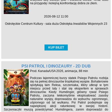
na przygodę i kolejną konfrontację dobra ze złem.
2026-08-12 11:00
Ostrołęckie Centrum Kultury - sala duża Ostrołęka Inwalidów Wojennych 23
KUP BILET
PSI PATROL I DINOZAURY - 2D DUB
Prod. Kanada/USA 2026, animacja, 88 min
Podczas tajemniczej burzy statek Psiego Patrolu rozbija
się na pełnej dinozaurów tropikalnej wyspie. Bohaterowie
spotykają tam Reksa, szczeniaka, który utknął w tym
miejscu przed laty i stał się ekspertem w sprawach
dinozaurów. Kiedy Humdinger, główny rywal Psiego
Patrolu, zaczyna lekkomyślnie eksploatować zasoby
naturalne wyspy, doprowadza do wybuchu ogromnego,
uśpionego od lat wulkanu. Psi Patrol podejmuje się
największej akcji ratunkowej w swojej historii.
Szczeniaczki muszą powstrzymać Humdingera, zanim doprowadzi do