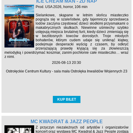
ICE CREAM MAN - 2D NAP
Prod. USA 2026, horror, 106 min
Sielankowe, skąpane w letnim słońcu miasteczko
pogrąża się w szaleństwie, gdy tajemniczy sprzedawca
lodów zaczyna częstować dzieci słodkimi przysmakami o
makabrycznych skutkach. Niewinne uśmiechy szybko
ustępują miejsca brutalnej furii, kiedy dzieci zmieniają się
w bezlitosnych łowców dorosłych. Troje młodych
bohaterów, którym cudem udaje się uniknąć klątwy,
podejmuje desperacki wyścig z czasem, by odkryć
przerażającą prawdę kryjącą się za złowieszczą
melodyjką i powstrzymać koszmar, zanim pochłonie całe miasteczko… wraz
z nimi.
2026-08-13 20:30
Ostrołęckie Centrum Kultury - sala mała Ostrołęka Inwalidów Wojennych 23
KUP BILET
MC KWADRAT & JAZZ PEOPLE
Z przyczyn niezależnych od artystów i organizatorów
koncert oraz wystawa MC Kwadrat & Jazz People zostają