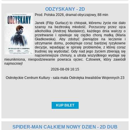
ODZYSKANY - 2D
Prod. Polska 2026, dramat obyczajowy, 88 min
Janek (Filip Gurłacz) to chłopak, któremu życie nie dało
szansy na beztroską młodość. Porzucony przez ojca
alkoholika (Andrzej Mastalerz), każdego dnia walczy o
przetrwanie i opiekuje się ciężko chorą matką (Maria
Gładkowska). Aby zdobyć pieniądze na leczenie i
utrzymanie domu, podejmuje coraz bardziej ryzykowne
decyzje, wpadając w spiralę problemów, z której coraz
trudniej się wydostać. Gdy nad jego życiem zbierają się
najciemniejsze chmury, a utrata wszystkiego wydaje się
nieunikniona, niespodziewanie powraca ojciec. Człowiek, który zawiódł
najmocniej!
2026-08-09 16:15
Ostrołęckie Centrum Kultury - sala mała Ostrołęka Inwalidów Wojennych 23
KUP BILET
SPIDER-MAN CAŁKIEM NOWY DZIEŃ - 2D DUB