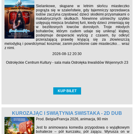
Sielankowe, skąpane w letnim słońcu miasteczko
pogrąża się w szaleństwie, gdy tajemniczy sprzedawca
lodów zaczyna częstować dzieci słodkimi przysmakami o
makabrycznych skutkach. Niewinne uśmiechy szybko
ustępują miejsca brutalnej furii, kiedy dzieci zmieniają się
w bezlitosnych łowców dorosłych. Troje młodych
bohaterów, którym cudem udaje się uniknąć klątwy,
podejmuje desperacki wyścig z czasem, by odkryć
przerażającą prawdę kryjącą się za złowieszczą
melodyjką i powstrzymać koszmar, zanim pochłonie całe miasteczko… wraz
z nimi.
2026-08-12 20:30
Ostrołęckie Centrum Kultury - sala mała Ostrołęka Inwalidów Wojennych 23
KUP BILET
KUROZAJĄC I ŚWIĄTYNIA ŚWISTAKA - 2D DUB
Prod. Belgia/Francja 2026, animacja, 90 min
Jest to animowana komedia przygodowa o wyjątkowym
bohaterze – pół kurczaku, pół zającu. Wyrusza on w