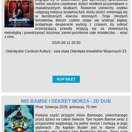
lodów zaczyna częstować dzieci słodkimi przysmakami o
makabrycznych skutkach. Niewinne uśmiechy szybko
ustępują miejsca brutalnej furii, kiedy dzieci zmieniają się
w bezlitosnych łowców dorosłych. Troje młodych
bohaterów, którym cudem udaje się uniknąć klątwy,
podejmuje desperacki wyścig z czasem, by odkryć
przerażającą prawdę kryjącą się za złowieszczą
melodyjką i powstrzymać koszmar, zanim pochłonie całe miasteczko… wraz
z nimi.
2026-08-11 20:30
Ostrołęckie Centrum Kultury - sala mała Ostrołęka Inwalidów Wojennych 23
KUP BILET
MIŚ BAMSE I SEKRET MORZA - 2D DUB
Prod. Szwecja 2026, animacja, 70 min
Kolejna część przygód misia Bamsego, pokochanego
przez dzieci na całym świecie. Tym razem Bamse wraz z
przyjaciółmi wypływają na pełne morze i nurkują w jego
głębinach. Zły kapitan Buster jest w stanie zrobić
wszystko aby zdobyć tytuł Postrachu Morza. Teraz czas