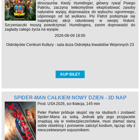
dinozaurów. Kiedy Humdinger, główny rywal Psiego
Patrolu, zaczyna lekkomyślnie eksploatować zasoby
naturalne wyspy, doprowadza do wybuchu ogromnego,
uśpionego od lat wulkanu. Psi Patrol podejmuje się
największej akcji ratunkowej w swojej historii.
Szczeniaczki muszą powstrzymać Humdingera, zanim doprowadzi do
zagłady całego życia na wyspie.
2026-08-09 18:00
Ostrołęckie Centrum Kultury - sala duża Ostrołęka Inwalidów Wojennych 23
KUP BILET
SPIDER-MAN CAŁKIEM NOWY DZIEŃ - 3D NAP
Prod. USA 2026, sci-fi/akcja, 145 min
Peter Parker próbuje skupić się na studiach i zostawić
Spider-Mana za sobą. Jednak gdy jego przyjaciele
znajdują się w niebezpieczeństwie, musi złamać daną
sobie obietnicę i ponownie założyć kostium, łącząc siły z
nieoczekiwanym sojusznikiem.