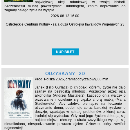
największej akcji ratunkowej w swojej historii.
Szczeniaczki muszą powstrzymać Humdingera, zanim doprowadzi do
zagłady całego życia na wyspie.
2026-08-13 16:00
Ostrołęckie Centrum Kultury - sala duża Ostrołęka Inwalidów Wojennych 23
KUP BILET
ODZYSKANY - 2D
Prod. Polska 2026, dramat obyczajowy, 88 min
Janek (Filip Gurłacz) to chłopak, któremu życie nie dało
szansy na beztroską młodość. Porzucony przez ojca
alkoholika (Andrzej Mastalerz), każdego dnia walczy o
przetrwanie i opiekuje się ciężko chorą matką (Maria
Gładkowska). Aby zdobyć pieniądze na leczenie i
utrzymanie domu, podejmuje coraz bardziej ryzykowne
decyzje, wpadając w spiralę problemów, z której coraz
trudniej się wydostać. Gdy nad jego życiem zbierają się
najciemniejsze chmury, a utrata wszystkiego wydaje się
nieunikniona, niespodziewanie powraca ojciec. Człowiek, który zawiódł
najmocniej!