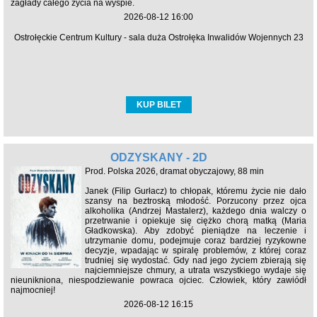
zagłady całego życia na wyspie.
2026-08-12 16:00
Ostrołęckie Centrum Kultury - sala duża Ostrołęka Inwalidów Wojennych 23
KUP BILET
ODZYSKANY - 2D
Prod. Polska 2026, dramat obyczajowy, 88 min
Janek (Filip Gurłacz) to chłopak, któremu życie nie dało
szansy na beztroską młodość. Porzucony przez ojca
alkoholika (Andrzej Mastalerz), każdego dnia walczy o
przetrwanie i opiekuje się ciężko chorą matką (Maria
Gładkowska). Aby zdobyć pieniądze na leczenie i
utrzymanie domu, podejmuje coraz bardziej ryzykowne
decyzje, wpadając w spiralę problemów, z której coraz
trudniej się wydostać. Gdy nad jego życiem zbierają się
najciemniejsze chmury, a utrata wszystkiego wydaje się
nieunikniona, niespodziewanie powraca ojciec. Człowiek, który zawiódł
najmocniej!
2026-08-12 16:15