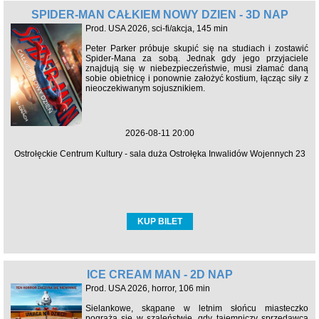
SPIDER-MAN CAŁKIEM NOWY DZIEŃ - 3D NAP
Prod. USA 2026, sci-fi/akcja, 145 min
Peter Parker próbuje skupić się na studiach i zostawić
Spider-Mana za sobą. Jednak gdy jego przyjaciele
znajdują się w niebezpieczeństwie, musi złamać daną
sobie obietnicę i ponownie założyć kostium, łącząc siły z
nieoczekiwanym sojusznikiem.
2026-08-11 20:00
Ostrołęckie Centrum Kultury - sala duża Ostrołęka Inwalidów Wojennych 23
KUP BILET
ICE CREAM MAN - 2D NAP
Prod. USA 2026, horror, 106 min
Sielankowe, skąpane w letnim słońcu miasteczko
pogrąża się w szaleństwie, gdy tajemniczy sprzedawca