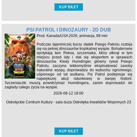
KUP BILET
PSI PATROL I DINOZAURY - 2D DUB
Prod. Kanada/USA 2026, animacja, 88 min
Podczas tajemniczej burzy statek Psiego Patrolu rozbija
się na pełnej dinozaurów tropikalnej wyspie. Bohaterowie
spotykają tam Reksa, szczeniaka, który utknął w tym
miejscu przed laty i stał się ekspertem w sprawach
dinozaurów. Kiedy Humdinger, główny rywal Psiego
Patrolu, zaczyna lekkomyślnie eksploatować zasoby
naturalne wyspy, doprowadza do wybuchu ogromnego,
uśpionego od lat wulkanu. Psi Patrol podejmuje się
największej akcji ratunkowej w swojej historii.
Szczeniaczki muszą powstrzymać Humdingera, zanim doprowadzi do
zagłady całego życia na wyspie.
2026-08-12 18:00
Ostrołęckie Centrum Kultury - sala duża Ostrołęka Inwalidów Wojennych 23
KUP BILET