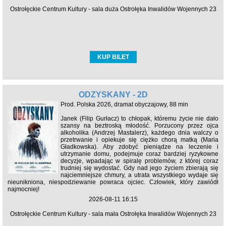
Ostrołęckie Centrum Kultury - sala duża Ostrołęka Inwalidów Wojennych 23
KUP BILET
ODZYSKANY - 2D
Prod. Polska 2026, dramat obyczajowy, 88 min
Janek (Filip Gurłacz) to chłopak, któremu życie nie dało
szansy na beztroską młodość. Porzucony przez ojca
alkoholika (Andrzej Mastalerz), każdego dnia walczy o
przetrwanie i opiekuje się ciężko chorą matką (Maria
Gładkowska). Aby zdobyć pieniądze na leczenie i
utrzymanie domu, podejmuje coraz bardziej ryzykowne
decyzje, wpadając w spiralę problemów, z której coraz
trudniej się wydostać. Gdy nad jego życiem zbierają się
najciemniejsze chmury, a utrata wszystkiego wydaje się
nieunikniona, niespodziewanie powraca ojciec. Człowiek, który zawiódł
najmocniej!
2026-08-11 16:15
Ostrołęckie Centrum Kultury - sala mała Ostrołęka Inwalidów Wojennych 23