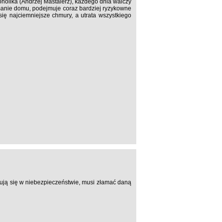
oholika (Andrzej Mastalerz), każdego dnia walczy
ymanie domu, podejmuje coraz bardziej ryzykowne
się najciemniejsze chmury, a utrata wszystkiego
jdują się w niebezpieczeństwie, musi złamać daną