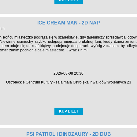
ICE CREAM MAN - 2D NAP
min
m słońcu miasteczko pogrąża się w szaleństwie, gdy tajemniczy sprzedawca lodów
iewinne uśmiechy szybko ustępują miejsca brutalnej furii, kiedy dzieci zmieni
udem udaje się uniknąć klątwy, podejmuje desperacki wyścig z czasem, by odkryć
zmar, zanim pochłonie całe miasteczko… wraz z nimi.
2026-08-08 20:30
Ostrołęckie Centrum Kultury - sala mała Ostrołęka Inwalidów Wojennych 23
KUP BILET
PSI PATROL I DINOZAURY - 2D DUB