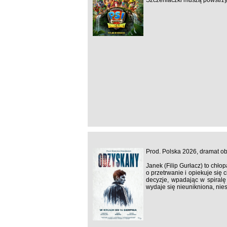
Szczeniaczki muszą powstrzy
Prod. Polska 2026, dramat o
Janek (Filip Gurłacz) to chł
o przetrwanie i opiekuje się
decyzje, wpadając w spiralę 
wydaje się nieunikniona, nie