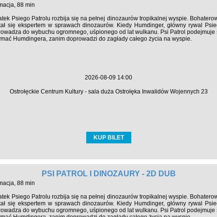
macja, 88 min
atek Psiego Patrolu rozbija się na pełnej dinozaurów tropikalnej wyspie. Bohaterow
stał się ekspertem w sprawach dinozaurów. Kiedy Humdinger, główny rywal Psie
owadza do wybuchu ogromnego, uśpionego od lat wulkanu. Psi Patrol podejmuje się
mać Humdingera, zanim doprowadzi do zagłady całego życia na wyspie.
2026-08-09 14:00
Ostrołęckie Centrum Kultury - sala duża Ostrołęka Inwalidów Wojennych 23
KUP BILET
PSI PATROL I DINOZAURY - 2D DUB
macja, 88 min
atek Psiego Patrolu rozbija się na pełnej dinozaurów tropikalnej wyspie. Bohaterow
stał się ekspertem w sprawach dinozaurów. Kiedy Humdinger, główny rywal Psie
owadza do wybuchu ogromnego, uśpionego od lat wulkanu. Psi Patrol podejmuje się