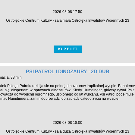
2026-08-08 17:50
Ostrołęckie Centrum Kultury - sala mała Ostrołęka Inwalidów Wojennych 23
KUP BILET
PSI PATROL I DINOZAURY - 2D DUB
macja, 88 min
atek Psiego Patrolu rozbija się na pełnej dinozaurów tropikalnej wyspie. Bohaterow
stał się ekspertem w sprawach dinozaurów. Kiedy Humdinger, główny rywal Psie
owadza do wybuchu ogromnego, uśpionego od lat wulkanu. Psi Patrol podejmuje się
mać Humdingera, zanim doprowadzi do zagłady całego życia na wyspie.
2026-08-08 18:00
Ostrołęckie Centrum Kultury - sala duża Ostrołęka Inwalidów Wojennych 23