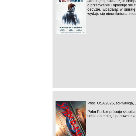
Janek (Filip Gurłacz) to chł
o przetrwanie i opiekuje się
decyzje, wpadając w spiralę 
wydaje się nieunikniona, nie
Prod. USA 2026, sci-fi/akcja,
Peter Parker próbuje skupić 
sobie obietnicę i ponownie z