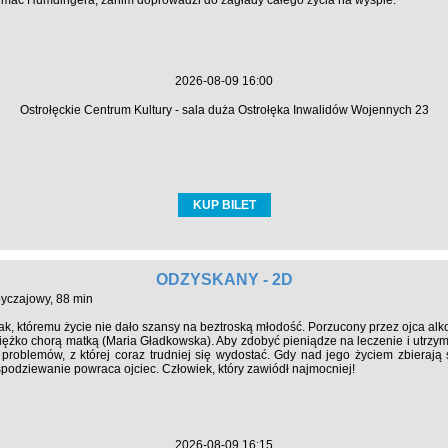
mać Humdingera, zanim doprowadzi do zagłady całego życia na wyspie.
2026-08-09 16:00
Ostrołęckie Centrum Kultury - sala duża Ostrołęka Inwalidów Wojennych 23
KUP BILET
ODZYSKANY - 2D
byczajowy, 88 min
opak, któremu życie nie dało szansy na beztroską młodość. Porzucony przez ojca alk
 ciężko chorą matką (Maria Gładkowska). Aby zdobyć pieniądze na leczenie i utrz
problemów, z której coraz trudniej się wydostać. Gdy nad jego życiem zbierają 
spodziewanie powraca ojciec. Człowiek, który zawiódł najmocniej!
2026-08-09 16:15