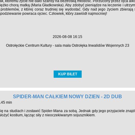
opak, któremu życie nie dało szansy na beztroską młodość. Porzucony przez ojca alk
 ciężko chorą matką (Maria Gładkowska). Aby zdobyć pieniądze na leczenie i utrz
problemów, z której coraz trudniej się wydostać. Gdy nad jego życiem zbierają 
spodziewanie powraca ojciec. Człowiek, który zawiódł najmocniej!
2026-08-08 16:15
Ostrołęckie Centrum Kultury - sala mała Ostrołęka Inwalidów Wojennych 23
KUP BILET
SPIDER-MAN CAŁKIEM NOWY DZIEŃ - 2D DUB
 145 min
się na studiach i zostawić Spider-Mana za sobą. Jednak gdy jego przyjaciele zna
ałożyć kostium, łącząc siły z nieoczekiwanym sojusznikiem.