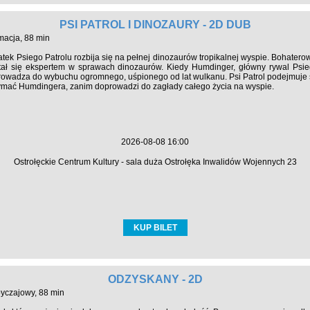
PSI PATROL I DINOZAURY - 2D DUB
macja, 88 min
atek Psiego Patrolu rozbija się na pełnej dinozaurów tropikalnej wyspie. Bohaterow
stał się ekspertem w sprawach dinozaurów. Kiedy Humdinger, główny rywal Psie
owadza do wybuchu ogromnego, uśpionego od lat wulkanu. Psi Patrol podejmuje się
mać Humdingera, zanim doprowadzi do zagłady całego życia na wyspie.
2026-08-08 16:00
Ostrołęckie Centrum Kultury - sala duża Ostrołęka Inwalidów Wojennych 23
KUP BILET
ODZYSKANY - 2D
byczajowy, 88 min