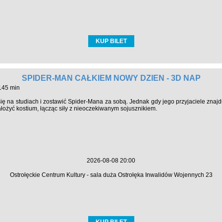
KUP BILET
SPIDER-MAN CAŁKIEM NOWY DZIEŃ - 3D NAP
 145 min
się na studiach i zostawić Spider-Mana za sobą. Jednak gdy jego przyjaciele zna
ałożyć kostium, łącząc siły z nieoczekiwanym sojusznikiem.
2026-08-08 20:00
Ostrołęckie Centrum Kultury - sala duża Ostrołęka Inwalidów Wojennych 23
KUP BILET