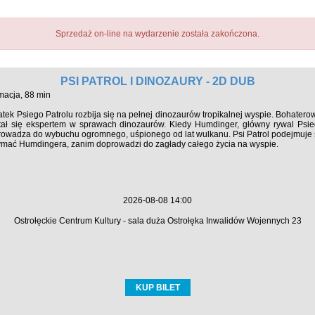
Sprzedaż on-line na wydarzenie została zakończona.
PSI PATROL I DINOZAURY - 2D DUB
macja, 88 min
atek Psiego Patrolu rozbija się na pełnej dinozaurów tropikalnej wyspie. Bohaterow
stał się ekspertem w sprawach dinozaurów. Kiedy Humdinger, główny rywal Psie
owadza do wybuchu ogromnego, uśpionego od lat wulkanu. Psi Patrol podejmuje się
mać Humdingera, zanim doprowadzi do zagłady całego życia na wyspie.
2026-08-08 14:00
Ostrołęckie Centrum Kultury - sala duża Ostrołęka Inwalidów Wojennych 23
KUP BILET