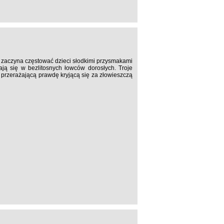
 zaczyna częstować dzieci słodkimi przysmakami
ają się w bezlitosnych łowców dorosłych. Troje
 przerażającą prawdę kryjącą się za złowieszczą