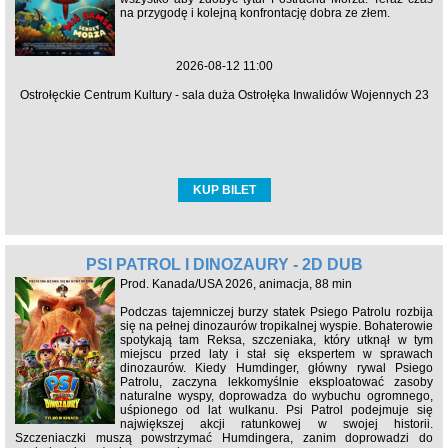
na przygodę i kolejną konfrontację dobra ze złem.
2026-08-12 11:00
Ostrołęckie Centrum Kultury - sala duża Ostrołęka Inwalidów Wojennych 23
KUP BILET
PSI PATROL I DINOZAURY - 2D DUB
Prod. Kanada/USA 2026, animacja, 88 min
Podczas tajemniczej burzy statek Psiego Patrolu rozbija
się na pełnej dinozaurów tropikalnej wyspie. Bohaterowie
spotykają tam Reksa, szczeniaka, który utknął w tym
miejscu przed laty i stał się ekspertem w sprawach
dinozaurów. Kiedy Humdinger, główny rywal Psiego
Patrolu, zaczyna lekkomyślnie eksploatować zasoby
naturalne wyspy, doprowadza do wybuchu ogromnego,
uśpionego od lat wulkanu. Psi Patrol podejmuje się
największej akcji ratunkowej w swojej historii.
Szczeniaczki muszą powstrzymać Humdingera, zanim doprowadzi do