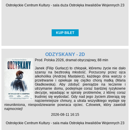
Ostrołęckie Centrum Kultury - sala duża Ostrołęka Inwalidów Wojennych 23
KUP BILET
ODZYSKANY - 2D
Prod. Polska 2026, dramat obyczajowy, 88 min
Janek (Filip Gurłacz) to chłopak, któremu życie nie dało
szansy na beztroską młodość. Porzucony przez ojca
alkoholika (Andrzej Mastalerz), każdego dnia walczy o
przetrwanie i opiekuje się ciężko chorą matką (Maria
Gładkowska). Aby zdobyć pieniądze na leczenie i
utrzymanie domu, podejmuje coraz bardziej ryzykowne
decyzje, wpadając w spiralę problemów, z której coraz
trudniej się wydostać. Gdy nad jego życiem zbierają się
najciemniejsze chmury, a utrata wszystkiego wydaje się
nieunikniona, niespodziewanie powraca ojciec. Człowiek, który zawiódł
najmocniej!
2026-08-11 16:15
Ostrołęckie Centrum Kultury - sala mała Ostrołęka Inwalidów Wojennych 23