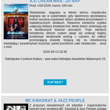
ICE CREAM MAN - 2D NAP
Prod. USA 2026, horror, 106 min
Sielankowe, skąpane w letnim słońcu miasteczko
pogrąża się w szaleństwie, gdy tajemniczy sprzedawca
lodów zaczyna częstować dzieci słodkimi przysmakami o
makabrycznych skutkach. Niewinne uśmiechy szybko
ustępują miejsca brutalnej furii, kiedy dzieci zmieniają się
w bezlitosnych łowców dorosłych. Troje młodych
bohaterów, którym cudem udaje się uniknąć klątwy,
podejmuje desperacki wyścig z czasem, by odkryć
przerażającą prawdę kryjącą się za złowieszczą
melodyjką i powstrzymać koszmar, zanim pochłonie całe miasteczko… wraz
z nimi.
2026-08-13 20:30
Ostrołęckie Centrum Kultury - sala mała Ostrołęka Inwalidów Wojennych 23
KUP BILET
MC KWADRAT & JAZZ PEOPLE
Z przyczyn niezależnych od artystów i organizatorów
koncert oraz wystawa MC Kwadrat & Jazz People zostają