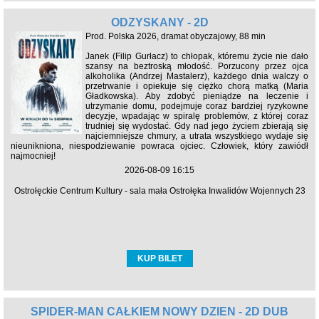
ODZYSKANY - 2D
Prod. Polska 2026, dramat obyczajowy, 88 min
Janek (Filip Gurłacz) to chłopak, któremu życie nie dało
szansy na beztroską młodość. Porzucony przez ojca
alkoholika (Andrzej Mastalerz), każdego dnia walczy o
przetrwanie i opiekuje się ciężko chorą matką (Maria
Gładkowska). Aby zdobyć pieniądze na leczenie i
utrzymanie domu, podejmuje coraz bardziej ryzykowne
decyzje, wpadając w spiralę problemów, z której coraz
trudniej się wydostać. Gdy nad jego życiem zbierają się
najciemniejsze chmury, a utrata wszystkiego wydaje się
nieunikniona, niespodziewanie powraca ojciec. Człowiek, który zawiódł
najmocniej!
2026-08-09 16:15
Ostrołęckie Centrum Kultury - sala mała Ostrołęka Inwalidów Wojennych 23
KUP BILET
SPIDER-MAN CAŁKIEM NOWY DZIEŃ - 2D DUB