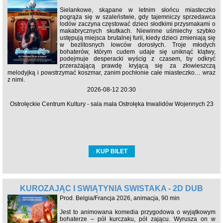
Sielankowe, skąpane w letnim słońcu miasteczko
pogrąża się w szaleństwie, gdy tajemniczy sprzedawca
lodów zaczyna częstować dzieci słodkimi przysmakami o
makabrycznych skutkach. Niewinne uśmiechy szybko
ustępują miejsca brutalnej furii, kiedy dzieci zmieniają się
w bezlitosnych łowców dorosłych. Troje młodych
bohaterów, którym cudem udaje się uniknąć klątwy,
podejmuje desperacki wyścig z czasem, by odkryć
przerażającą prawdę kryjącą się za złowieszczą
melodyjką i powstrzymać koszmar, zanim pochłonie całe miasteczko… wraz
z nimi.
2026-08-12 20:30
Ostrołęckie Centrum Kultury - sala mała Ostrołęka Inwalidów Wojennych 23
KUP BILET
KUROZAJĄC I ŚWIĄTYNIA ŚWISTAKA - 2D DUB
Prod. Belgia/Francja 2026, animacja, 90 min
Jest to animowana komedia przygodowa o wyjątkowym
bohaterze – pół kurczaku, pół zającu. Wyrusza on w