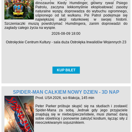
dinozaurów. Kiedy Humdinger, główny rywal Psiego
Patrolu, zaczyna lekkomyślnie eksploatować zasoby
naturalne wyspy, doprowadza do wybuchu ogromnego,
uśpionego od lat wulkanu. Psi Patrol podejmuje się
największej akcji ratunkowej w swojej historii.
Szczeniaczki muszą powstrzymać Humdingera, zanim doprowadzi do
zagłady całego życia na wyspie.
2026-08-09 18:00
Ostrołęckie Centrum Kultury - sala duża Ostrołęka Inwalidów Wojennych 23
KUP BILET
SPIDER-MAN CAŁKIEM NOWY DZIEŃ - 3D NAP
Prod. USA 2026, sci-fi/akcja, 145 min
Peter Parker próbuje skupić się na studiach i zostawić
Spider-Mana za sobą. Jednak gdy jego przyjaciele
znajdują się w niebezpieczeństwie, musi złamać daną
sobie obietnicę i ponownie założyć kostium, łącząc siły z
nieoczekiwanym sojusznikiem.