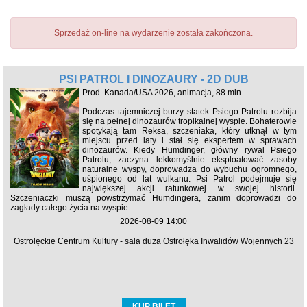
Sprzedaż on-line na wydarzenie została zakończona.
PSI PATROL I DINOZAURY - 2D DUB
Prod. Kanada/USA 2026, animacja, 88 min
Podczas tajemniczej burzy statek Psiego Patrolu rozbija
się na pełnej dinozaurów tropikalnej wyspie. Bohaterowie
spotykają tam Reksa, szczeniaka, który utknął w tym
miejscu przed laty i stał się ekspertem w sprawach
dinozaurów. Kiedy Humdinger, główny rywal Psiego
Patrolu, zaczyna lekkomyślnie eksploatować zasoby
naturalne wyspy, doprowadza do wybuchu ogromnego,
uśpionego od lat wulkanu. Psi Patrol podejmuje się
największej akcji ratunkowej w swojej historii.
Szczeniaczki muszą powstrzymać Humdingera, zanim doprowadzi do
zagłady całego życia na wyspie.
2026-08-09 14:00
Ostrołęckie Centrum Kultury - sala duża Ostrołęka Inwalidów Wojennych 23
KUP BILET