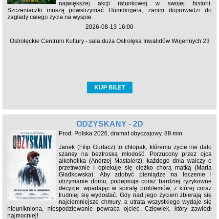
największej akcji ratunkowej w swojej historii.
Szczeniaczki muszą powstrzymać Humdingera, zanim doprowadzi do
zagłady całego życia na wyspie.
2026-08-13 16:00
Ostrołęckie Centrum Kultury - sala duża Ostrołęka Inwalidów Wojennych 23
KUP BILET
ODZYSKANY - 2D
Prod. Polska 2026, dramat obyczajowy, 88 min
Janek (Filip Gurłacz) to chłopak, któremu życie nie dało
szansy na beztroską młodość. Porzucony przez ojca
alkoholika (Andrzej Mastalerz), każdego dnia walczy o
przetrwanie i opiekuje się ciężko chorą matką (Maria
Gładkowska). Aby zdobyć pieniądze na leczenie i
utrzymanie domu, podejmuje coraz bardziej ryzykowne
decyzje, wpadając w spiralę problemów, z której coraz
trudniej się wydostać. Gdy nad jego życiem zbierają się
najciemniejsze chmury, a utrata wszystkiego wydaje się
nieunikniona, niespodziewanie powraca ojciec. Człowiek, który zawiódł
najmocniej!