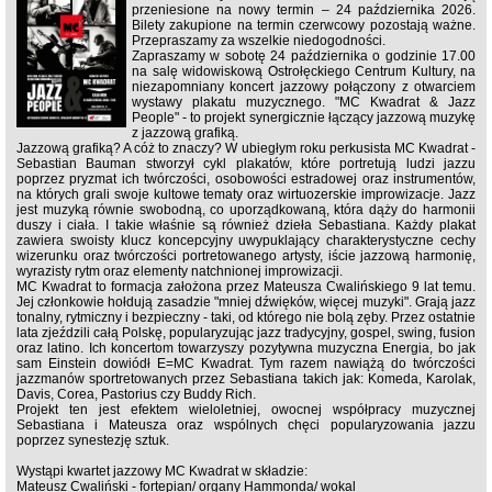
przeniesione na nowy termin – 24 października 2026.
Bilety zakupione na termin czerwcowy pozostają ważne.
Przepraszamy za wszelkie niedogodności.
Zapraszamy w sobotę 24 października o godzinie 17.00
na salę widowiskową Ostrołęckiego Centrum Kultury, na
niezapomniany koncert jazzowy połączony z otwarciem
wystawy plakatu muzycznego. "MC Kwadrat & Jazz
People" - to projekt synergicznie łączący jazzową muzykę
z jazzową grafiką.
Jazzową grafiką? A cóż to znaczy? W ubiegłym roku perkusista MC Kwadrat -
Sebastian Bauman stworzył cykl plakatów, które portretują ludzi jazzu
poprzez pryzmat ich twórczości, osobowości estradowej oraz instrumentów,
na których grali swoje kultowe tematy oraz wirtuozerskie improwizacje. Jazz
jest muzyką równie swobodną, co uporządkowaną, która dąży do harmonii
duszy i ciała. I takie właśnie są również dzieła Sebastiana. Każdy plakat
zawiera swoisty klucz koncepcyjny uwypuklający charakterystyczne cechy
wizerunku oraz twórczości portretowanego artysty, iście jazzową harmonię,
wyrazisty rytm oraz elementy natchnionej improwizacji.
MC Kwadrat to formacja założona przez Mateusza Cwalińskiego 9 lat temu.
Jej członkowie hołdują zasadzie "mniej dźwięków, więcej muzyki". Grają jazz
tonalny, rytmiczny i bezpieczny - taki, od którego nie bolą zęby. Przez ostatnie
lata zjeździli całą Polskę, popularyzując jazz tradycyjny, gospel, swing, fusion
oraz latino. Ich koncertom towarzyszy pozytywna muzyczna Energia, bo jak
sam Einstein dowiódł E=MC Kwadrat. Tym razem nawiążą do twórczości
jazzmanów sportretowanych przez Sebastiana takich jak: Komeda, Karolak,
Davis, Corea, Pastorius czy Buddy Rich.
Projekt ten jest efektem wieloletniej, owocnej współpracy muzycznej
Sebastiana i Mateusza oraz wspólnych chęci popularyzowania jazzu
poprzez synestezję sztuk.
Wystąpi kwartet jazzowy MC Kwadrat w składzie:
Mateusz Cwaliński - fortepian/ organy Hammonda/ wokal