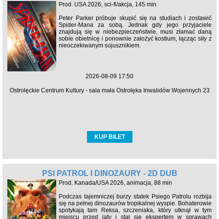
Prod. USA 2026, sci-fi/akcja, 145 min
Peter Parker próbuje skupić się na studiach i zostawić
Spider-Mana za sobą. Jednak gdy jego przyjaciele
znajdują się w niebezpieczeństwie, musi złamać daną
sobie obietnicę i ponownie założyć kostium, łącząc siły z
nieoczekiwanym sojusznikiem.
2026-08-09 17:50
Ostrołęckie Centrum Kultury - sala mała Ostrołęka Inwalidów Wojennych 23
KUP BILET
PSI PATROL I DINOZAURY - 2D DUB
Prod. Kanada/USA 2026, animacja, 88 min
Podczas tajemniczej burzy statek Psiego Patrolu rozbija
się na pełnej dinozaurów tropikalnej wyspie. Bohaterowie
spotykają tam Reksa, szczeniaka, który utknął w tym
miejscu przed laty i stał się ekspertem w sprawach