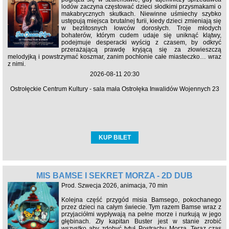
lodów zaczyna częstować dzieci słodkimi przysmakami o
makabrycznych skutkach. Niewinne uśmiechy szybko
ustępują miejsca brutalnej furii, kiedy dzieci zmieniają się
w bezlitosnych łowców dorosłych. Troje młodych
bohaterów, którym cudem udaje się uniknąć klątwy,
podejmuje desperacki wyścig z czasem, by odkryć
przerażającą prawdę kryjącą się za złowieszczą
melodyjką i powstrzymać koszmar, zanim pochłonie całe miasteczko… wraz
z nimi.
2026-08-11 20:30
Ostrołęckie Centrum Kultury - sala mała Ostrołęka Inwalidów Wojennych 23
KUP BILET
MIŚ BAMSE I SEKRET MORZA - 2D DUB
Prod. Szwecja 2026, animacja, 70 min
Kolejna część przygód misia Bamsego, pokochanego
przez dzieci na całym świecie. Tym razem Bamse wraz z
przyjaciółmi wypływają na pełne morze i nurkują w jego
głębinach. Zły kapitan Buster jest w stanie zrobić
wszystko aby zdobyć tytuł Postrachu Morza. Teraz czas