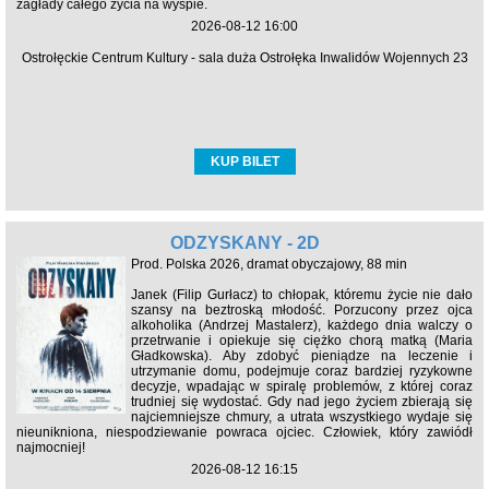
zagłady całego życia na wyspie.
2026-08-12 16:00
Ostrołęckie Centrum Kultury - sala duża Ostrołęka Inwalidów Wojennych 23
KUP BILET
ODZYSKANY - 2D
Prod. Polska 2026, dramat obyczajowy, 88 min
Janek (Filip Gurłacz) to chłopak, któremu życie nie dało
szansy na beztroską młodość. Porzucony przez ojca
alkoholika (Andrzej Mastalerz), każdego dnia walczy o
przetrwanie i opiekuje się ciężko chorą matką (Maria
Gładkowska). Aby zdobyć pieniądze na leczenie i
utrzymanie domu, podejmuje coraz bardziej ryzykowne
decyzje, wpadając w spiralę problemów, z której coraz
trudniej się wydostać. Gdy nad jego życiem zbierają się
najciemniejsze chmury, a utrata wszystkiego wydaje się
nieunikniona, niespodziewanie powraca ojciec. Człowiek, który zawiódł
najmocniej!
2026-08-12 16:15