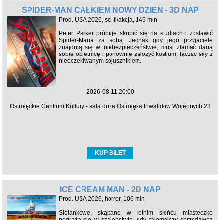
SPIDER-MAN CAŁKIEM NOWY DZIEŃ - 3D NAP
Prod. USA 2026, sci-fi/akcja, 145 min
Peter Parker próbuje skupić się na studiach i zostawić
Spider-Mana za sobą. Jednak gdy jego przyjaciele
znajdują się w niebezpieczeństwie, musi złamać daną
sobie obietnicę i ponownie założyć kostium, łącząc siły z
nieoczekiwanym sojusznikiem.
2026-08-11 20:00
Ostrołęckie Centrum Kultury - sala duża Ostrołęka Inwalidów Wojennych 23
KUP BILET
ICE CREAM MAN - 2D NAP
Prod. USA 2026, horror, 106 min
Sielankowe, skąpane w letnim słońcu miasteczko
pogrąża się w szaleństwie, gdy tajemniczy sprzedawca