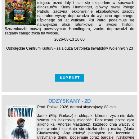
miejscu przed laty i stał się ekspertem w sprawach
dinozaurów. Kiedy Humdinger, główny rywal Psiego
Patrolu, zaczyna lekkomyślnie eksploatować zasoby
naturalne wyspy, doprowadza do wybuchu ogromnego,
uśpionego od lat wulkanu. Psi Patrol podejmuje się
największej akcji ratunkowej w swojej historii.
Szczeniaczki muszą powstrzymać Humdingera, zanim doprowadzi do
zagłady całego życia na wyspie.
2026-08-13 16:00
Ostrołęckie Centrum Kultury - sala duża Ostrołęka Inwalidów Wojennych 23
KUP BILET
ODZYSKANY - 2D
Prod. Polska 2026, dramat obyczajowy, 88 min
Janek (Filip Gurłacz) to chłopak, któremu życie nie dało
szansy na beztroską młodość. Porzucony przez ojca
alkoholika (Andrzej Mastalerz), każdego dnia walczy o
przetrwanie i opiekuje się ciężko chorą matką (Maria
Gładkowska). Aby zdobyć pieniądze na leczenie i
utrzymanie domu, podejmuje coraz bardziej ryzykowne