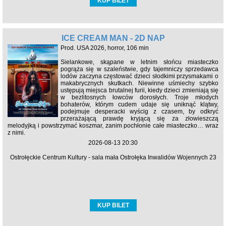
KUP BILET
ICE CREAM MAN - 2D NAP
Prod. USA 2026, horror, 106 min
Sielankowe, skąpane w letnim słońcu miasteczko
pogrąża się w szaleństwie, gdy tajemniczy sprzedawca
lodów zaczyna częstować dzieci słodkimi przysmakami o
makabrycznych skutkach. Niewinne uśmiechy szybko
ustępują miejsca brutalnej furii, kiedy dzieci zmieniają się
w bezlitosnych łowców dorosłych. Troje młodych
bohaterów, którym cudem udaje się uniknąć klątwy,
podejmuje desperacki wyścig z czasem, by odkryć
przerażającą prawdę kryjącą się za złowieszczą
melodyjką i powstrzymać koszmar, zanim pochłonie całe miasteczko… wraz
z nimi.
2026-08-13 20:30
Ostrołęckie Centrum Kultury - sala mała Ostrołęka Inwalidów Wojennych 23
KUP BILET