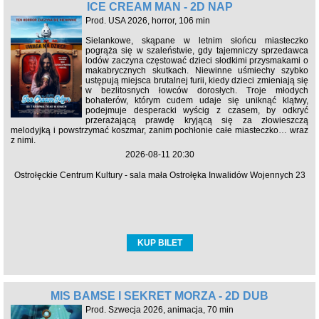
ICE CREAM MAN - 2D NAP
Prod. USA 2026, horror, 106 min
Sielankowe, skąpane w letnim słońcu miasteczko
pogrąża się w szaleństwie, gdy tajemniczy sprzedawca
lodów zaczyna częstować dzieci słodkimi przysmakami o
makabrycznych skutkach. Niewinne uśmiechy szybko
ustępują miejsca brutalnej furii, kiedy dzieci zmieniają się
w bezlitosnych łowców dorosłych. Troje młodych
bohaterów, którym cudem udaje się uniknąć klątwy,
podejmuje desperacki wyścig z czasem, by odkryć
przerażającą prawdę kryjącą się za złowieszczą
melodyjką i powstrzymać koszmar, zanim pochłonie całe miasteczko… wraz
z nimi.
2026-08-11 20:30
Ostrołęckie Centrum Kultury - sala mała Ostrołęka Inwalidów Wojennych 23
KUP BILET
MIŚ BAMSE I SEKRET MORZA - 2D DUB
Prod. Szwecja 2026, animacja, 70 min