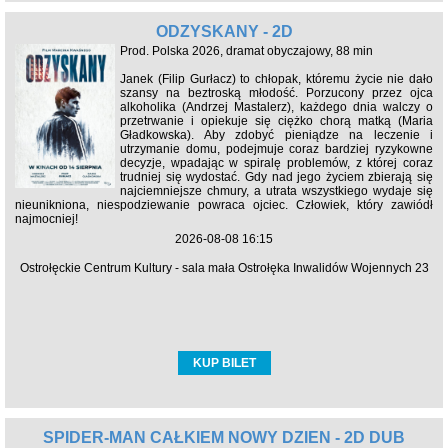
ODZYSKANY - 2D
Prod. Polska 2026, dramat obyczajowy, 88 min
Janek (Filip Gurłacz) to chłopak, któremu życie nie dało
szansy na beztroską młodość. Porzucony przez ojca
alkoholika (Andrzej Mastalerz), każdego dnia walczy o
przetrwanie i opiekuje się ciężko chorą matką (Maria
Gładkowska). Aby zdobyć pieniądze na leczenie i
utrzymanie domu, podejmuje coraz bardziej ryzykowne
decyzje, wpadając w spiralę problemów, z której coraz
trudniej się wydostać. Gdy nad jego życiem zbierają się
najciemniejsze chmury, a utrata wszystkiego wydaje się
nieunikniona, niespodziewanie powraca ojciec. Człowiek, który zawiódł
najmocniej!
2026-08-08 16:15
Ostrołęckie Centrum Kultury - sala mała Ostrołęka Inwalidów Wojennych 23
KUP BILET
SPIDER-MAN CAŁKIEM NOWY DZIEŃ - 2D DUB