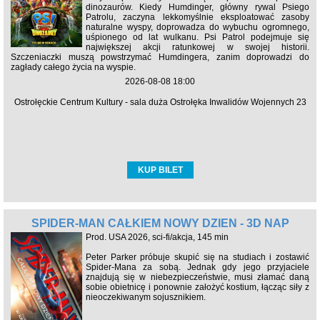
dinozaurów. Kiedy Humdinger, główny rywal Psiego
Patrolu, zaczyna lekkomyślnie eksploatować zasoby
naturalne wyspy, doprowadza do wybuchu ogromnego,
uśpionego od lat wulkanu. Psi Patrol podejmuje się
największej akcji ratunkowej w swojej historii.
Szczeniaczki muszą powstrzymać Humdingera, zanim doprowadzi do
zagłady całego życia na wyspie.
2026-08-08 18:00
Ostrołęckie Centrum Kultury - sala duża Ostrołęka Inwalidów Wojennych 23
KUP BILET
SPIDER-MAN CAŁKIEM NOWY DZIEŃ - 3D NAP
Prod. USA 2026, sci-fi/akcja, 145 min
Peter Parker próbuje skupić się na studiach i zostawić
Spider-Mana za sobą. Jednak gdy jego przyjaciele
znajdują się w niebezpieczeństwie, musi złamać daną
sobie obietnicę i ponownie założyć kostium, łącząc siły z
nieoczekiwanym sojusznikiem.