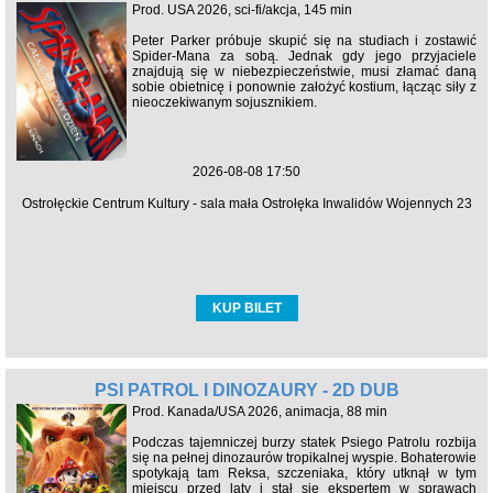
Prod. USA 2026, sci-fi/akcja, 145 min
Peter Parker próbuje skupić się na studiach i zostawić
Spider-Mana za sobą. Jednak gdy jego przyjaciele
znajdują się w niebezpieczeństwie, musi złamać daną
sobie obietnicę i ponownie założyć kostium, łącząc siły z
nieoczekiwanym sojusznikiem.
2026-08-08 17:50
Ostrołęckie Centrum Kultury - sala mała Ostrołęka Inwalidów Wojennych 23
KUP BILET
PSI PATROL I DINOZAURY - 2D DUB
Prod. Kanada/USA 2026, animacja, 88 min
Podczas tajemniczej burzy statek Psiego Patrolu rozbija
się na pełnej dinozaurów tropikalnej wyspie. Bohaterowie
spotykają tam Reksa, szczeniaka, który utknął w tym
miejscu przed laty i stał się ekspertem w sprawach