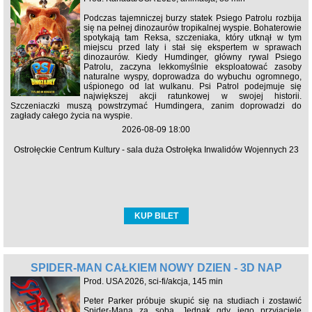
Podczas tajemniczej burzy statek Psiego Patrolu rozbija
się na pełnej dinozaurów tropikalnej wyspie. Bohaterowie
spotykają tam Reksa, szczeniaka, który utknął w tym
miejscu przed laty i stał się ekspertem w sprawach
dinozaurów. Kiedy Humdinger, główny rywal Psiego
Patrolu, zaczyna lekkomyślnie eksploatować zasoby
naturalne wyspy, doprowadza do wybuchu ogromnego,
uśpionego od lat wulkanu. Psi Patrol podejmuje się
największej akcji ratunkowej w swojej historii.
Szczeniaczki muszą powstrzymać Humdingera, zanim doprowadzi do
zagłady całego życia na wyspie.
2026-08-09 18:00
Ostrołęckie Centrum Kultury - sala duża Ostrołęka Inwalidów Wojennych 23
KUP BILET
SPIDER-MAN CAŁKIEM NOWY DZIEŃ - 3D NAP
Prod. USA 2026, sci-fi/akcja, 145 min
Peter Parker próbuje skupić się na studiach i zostawić
Spider-Mana za sobą. Jednak gdy jego przyjaciele