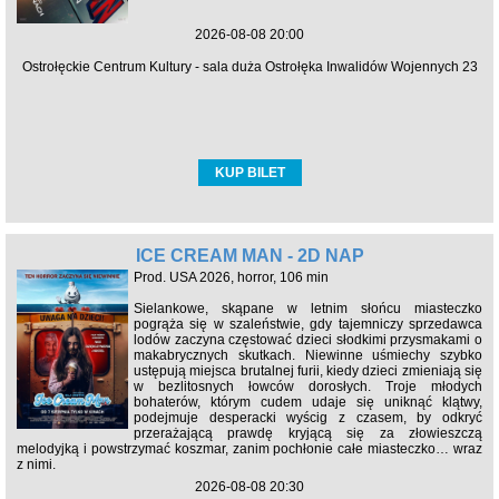
2026-08-08 20:00
Ostrołęckie Centrum Kultury - sala duża Ostrołęka Inwalidów Wojennych 23
KUP BILET
ICE CREAM MAN - 2D NAP
Prod. USA 2026, horror, 106 min
Sielankowe, skąpane w letnim słońcu miasteczko
pogrąża się w szaleństwie, gdy tajemniczy sprzedawca
lodów zaczyna częstować dzieci słodkimi przysmakami o
makabrycznych skutkach. Niewinne uśmiechy szybko
ustępują miejsca brutalnej furii, kiedy dzieci zmieniają się
w bezlitosnych łowców dorosłych. Troje młodych
bohaterów, którym cudem udaje się uniknąć klątwy,
podejmuje desperacki wyścig z czasem, by odkryć
przerażającą prawdę kryjącą się za złowieszczą
melodyjką i powstrzymać koszmar, zanim pochłonie całe miasteczko… wraz
z nimi.
2026-08-08 20:30