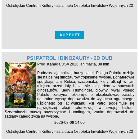
Ostrołęckie Centrum Kultury - sala mała Ostrołęka Inwalidów Wojennych 23
KUP BILET
PSI PATROL I DINOZAURY - 2D DUB
Prod. Kanada/USA 2026, animacja, 88 min
Podczas tajemniczej burzy statek Psiego Patrolu rozbija
się na pełnej dinozaurów tropikalnej wyspie. Bohaterowie
spotykają tam Reksa, szczeniaka, który utknął w tym
miejscu przed laty i stał się ekspertem w sprawach
dinozaurów. Kiedy Humdinger, główny rywal Psiego
Patrolu, zaczyna lekkomyślnie eksploatować zasoby
naturalne wyspy, doprowadza do wybuchu ogromnego,
uśpionego od lat wulkanu. Psi Patrol podejmuje się
największej akcji ratunkowej w swojej historii.
Szczeniaczki muszą powstrzymać Humdingera, zanim doprowadzi do
zagłady całego życia na wyspie.
2026-08-09 14:00
Ostrołęckie Centrum Kultury - sala duża Ostrołęka Inwalidów Wojennych 23