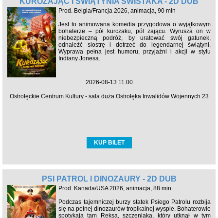
KUROZAJĄC I ŚWIĄTYNIA ŚWISTAKA - 2D DUB
Prod. Belgia/Francja 2026, animacja, 90 min
Jest to animowana komedia przygodowa o wyjątkowym
bohaterze – pół kurczaku, pół zającu. Wyrusza on w
niebezpieczną podróż, by uratować swój gatunek,
odnaleźć siostrę i dotrzeć do legendarnej świątyni.
Wyprawa pełna jest humoru, przyjaźni i akcji w stylu
Indiany Jonesa.
2026-08-13 11:00
Ostrołęckie Centrum Kultury - sala duża Ostrołęka Inwalidów Wojennych 23
KUP BILET
PSI PATROL I DINOZAURY - 2D DUB
Prod. Kanada/USA 2026, animacja, 88 min
Podczas tajemniczej burzy statek Psiego Patrolu rozbija
się na pełnej dinozaurów tropikalnej wyspie. Bohaterowie
spotykają tam Reksa, szczeniaka, który utknął w tym