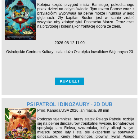
Kolejna część przygód misia Bamsego, pokochanego
przez dzieci na całym świecie. Tym razem Bamse wraz z
przyjaciółmi wypływają na pełne morze i nurkują w jego
głębinach. Zły kapitan Buster jest w stanie zrobić
wszystko aby zdobyć tytuł Postrachu Morza. Teraz czas
na przygodę i kolejną konfrontację dobra ze złem.
2026-08-12 11:00
Ostrołęckie Centrum Kultury - sala duża Ostrołęka Inwalidów Wojennych 23
KUP BILET
PSI PATROL I DINOZAURY - 2D DUB
Prod. Kanada/USA 2026, animacja, 88 min
Podczas tajemniczej burzy statek Psiego Patrolu rozbija
się na pełnej dinozaurów tropikalnej wyspie. Bohaterowie
spotykają tam Reksa, szczeniaka, który utknął w tym
miejscu przed laty i stał się ekspertem w sprawach
dinozaurów. Kiedy Humdinger, główny rywal Psiego