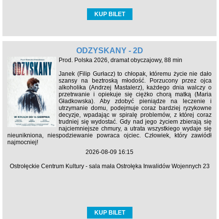
KUP BILET
ODZYSKANY - 2D
Prod. Polska 2026, dramat obyczajowy, 88 min
Janek (Filip Gurłacz) to chłopak, któremu życie nie dało
szansy na beztroską młodość. Porzucony przez ojca
alkoholika (Andrzej Mastalerz), każdego dnia walczy o
przetrwanie i opiekuje się ciężko chorą matką (Maria
Gładkowska). Aby zdobyć pieniądze na leczenie i
utrzymanie domu, podejmuje coraz bardziej ryzykowne
decyzje, wpadając w spiralę problemów, z której coraz
trudniej się wydostać. Gdy nad jego życiem zbierają się
najciemniejsze chmury, a utrata wszystkiego wydaje się
nieunikniona, niespodziewanie powraca ojciec. Człowiek, który zawiódł
najmocniej!
2026-08-09 16:15
Ostrołęckie Centrum Kultury - sala mała Ostrołęka Inwalidów Wojennych 23
KUP BILET