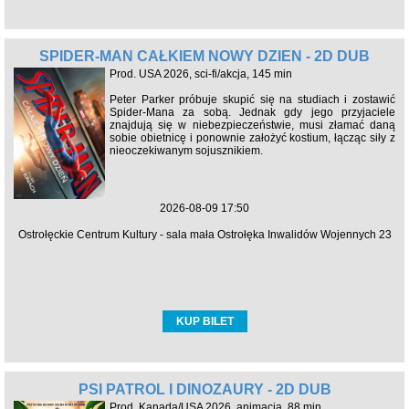
SPIDER-MAN CAŁKIEM NOWY DZIEŃ - 2D DUB
Prod. USA 2026, sci-fi/akcja, 145 min
Peter Parker próbuje skupić się na studiach i zostawić
Spider-Mana za sobą. Jednak gdy jego przyjaciele
znajdują się w niebezpieczeństwie, musi złamać daną
sobie obietnicę i ponownie założyć kostium, łącząc siły z
nieoczekiwanym sojusznikiem.
2026-08-09 17:50
Ostrołęckie Centrum Kultury - sala mała Ostrołęka Inwalidów Wojennych 23
KUP BILET
PSI PATROL I DINOZAURY - 2D DUB
Prod. Kanada/USA 2026, animacja, 88 min