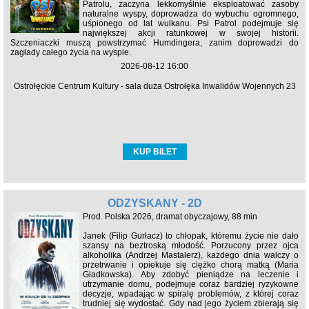
Patrolu, zaczyna lekkomyślnie eksploatować zasoby
naturalne wyspy, doprowadza do wybuchu ogromnego,
uśpionego od lat wulkanu. Psi Patrol podejmuje się
największej akcji ratunkowej w swojej historii.
Szczeniaczki muszą powstrzymać Humdingera, zanim doprowadzi do
zagłady całego życia na wyspie.
2026-08-12 16:00
Ostrołęckie Centrum Kultury - sala duża Ostrołęka Inwalidów Wojennych 23
KUP BILET
ODZYSKANY - 2D
Prod. Polska 2026, dramat obyczajowy, 88 min
Janek (Filip Gurłacz) to chłopak, któremu życie nie dało
szansy na beztroską młodość. Porzucony przez ojca
alkoholika (Andrzej Mastalerz), każdego dnia walczy o
przetrwanie i opiekuje się ciężko chorą matką (Maria
Gładkowska). Aby zdobyć pieniądze na leczenie i
utrzymanie domu, podejmuje coraz bardziej ryzykowne
decyzje, wpadając w spiralę problemów, z której coraz
trudniej się wydostać. Gdy nad jego życiem zbierają się