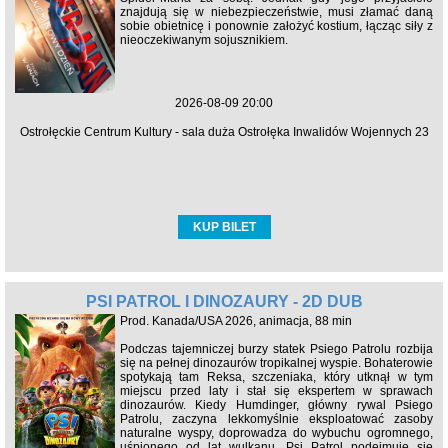
znajdują się w niebezpieczeństwie, musi złamać daną
sobie obietnicę i ponownie założyć kostium, łącząc siły z
nieoczekiwanym sojusznikiem.
2026-08-09 20:00
Ostrołęckie Centrum Kultury - sala duża Ostrołęka Inwalidów Wojennych 23
KUP BILET
PSI PATROL I DINOZAURY - 2D DUB
Prod. Kanada/USA 2026, animacja, 88 min
Podczas tajemniczej burzy statek Psiego Patrolu rozbija
się na pełnej dinozaurów tropikalnej wyspie. Bohaterowie
spotykają tam Reksa, szczeniaka, który utknął w tym
miejscu przed laty i stał się ekspertem w sprawach
dinozaurów. Kiedy Humdinger, główny rywal Psiego
Patrolu, zaczyna lekkomyślnie eksploatować zasoby
naturalne wyspy, doprowadza do wybuchu ogromnego,
uśpionego od lat wulkanu. Psi Patrol podejmuje się