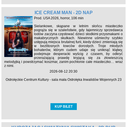
ICE CREAM MAN - 2D NAP
Prod. USA 2026, horror, 106 min
Sielankowe, skąpane w letnim słońcu miasteczko
pogrąża się w szaleństwie, gdy tajemniczy sprzedawca
lodów zaczyna częstować dzieci słodkimi przysmakami o
makabrycznych skutkach. Niewinne uśmiechy szybko
ustępują miejsca brutalnej furii, kiedy dzieci zmieniają się
w bezlitosnych łowców dorosłych. Troje młodych
bohaterów, którym cudem udaje się uniknąć klątwy,
podejmuje desperacki wyścig z czasem, by odkryć
przerażającą prawdę kryjącą się za złowieszczą
melodyjką i powstrzymać koszmar, zanim pochłonie całe miasteczko… wraz
z nimi.
2026-08-12 20:30
Ostrołęckie Centrum Kultury - sala mała Ostrołęka Inwalidów Wojennych 23
KUP BILET