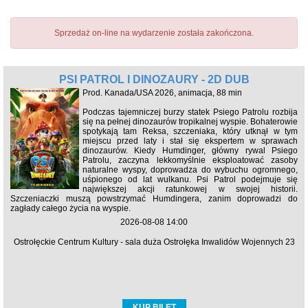
Sprzedaż on-line na wydarzenie została zakończona.
PSI PATROL I DINOZAURY - 2D DUB
Prod. Kanada/USA 2026, animacja, 88 min
Podczas tajemniczej burzy statek Psiego Patrolu rozbija
się na pełnej dinozaurów tropikalnej wyspie. Bohaterowie
spotykają tam Reksa, szczeniaka, który utknął w tym
miejscu przed laty i stał się ekspertem w sprawach
dinozaurów. Kiedy Humdinger, główny rywal Psiego
Patrolu, zaczyna lekkomyślnie eksploatować zasoby
naturalne wyspy, doprowadza do wybuchu ogromnego,
uśpionego od lat wulkanu. Psi Patrol podejmuje się
największej akcji ratunkowej w swojej historii.
Szczeniaczki muszą powstrzymać Humdingera, zanim doprowadzi do
zagłady całego życia na wyspie.
2026-08-08 14:00
Ostrołęckie Centrum Kultury - sala duża Ostrołęka Inwalidów Wojennych 23
KUP BILET