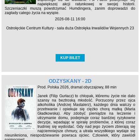
największej akcji ratunkowej w swojej historii.
Szczeniaczki muszą powstrzymać Humdingera, zanim doprowadzi do
zagłady całego życia na wyspie.
2026-08-11 16:00
Ostrołęckie Centrum Kultury - sala duża Ostrołęka Inwalidów Wojennych 23
KUP BILET
ODZYSKANY - 2D
Prod. Polska 2026, dramat obyczajowy, 88 min
Janek (Filip Gurłacz) to chłopak, któremu życie nie dało
szansy na beztroską młodość. Porzucony przez ojca
alkoholika (Andrzej Mastalerz), każdego dnia walczy o
przetrwanie i opiekuje się ciężko chorą matką (Maria
Gładkowska). Aby zdobyć pieniądze na leczenie i
utrzymanie domu, podejmuje coraz bardziej ryzykowne
decyzje, wpadając w spiralę problemów, z której coraz
trudniej się wydostać. Gdy nad jego życiem zbierają się
najciemniejsze chmury, a utrata wszystkiego wydaje się
nieunikniona, niespodziewanie powraca ojciec. Człowiek, który zawiódł
najmocniej!