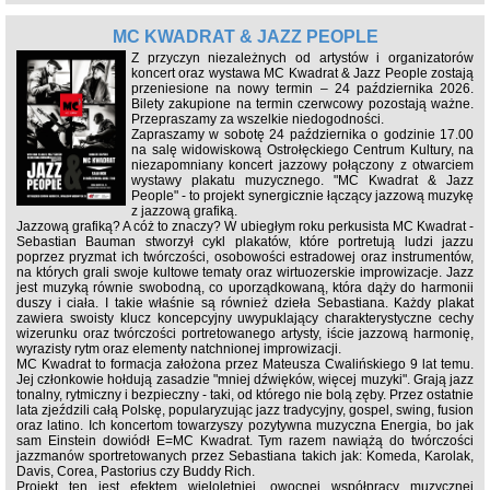
MC KWADRAT & JAZZ PEOPLE
Z przyczyn niezależnych od artystów i organizatorów
koncert oraz wystawa MC Kwadrat & Jazz People zostają
przeniesione na nowy termin – 24 października 2026.
Bilety zakupione na termin czerwcowy pozostają ważne.
Przepraszamy za wszelkie niedogodności.
Zapraszamy w sobotę 24 października o godzinie 17.00
na salę widowiskową Ostrołęckiego Centrum Kultury, na
niezapomniany koncert jazzowy połączony z otwarciem
wystawy plakatu muzycznego. "MC Kwadrat & Jazz
People" - to projekt synergicznie łączący jazzową muzykę
z jazzową grafiką.
Jazzową grafiką? A cóż to znaczy? W ubiegłym roku perkusista MC Kwadrat -
Sebastian Bauman stworzył cykl plakatów, które portretują ludzi jazzu
poprzez pryzmat ich twórczości, osobowości estradowej oraz instrumentów,
na których grali swoje kultowe tematy oraz wirtuozerskie improwizacje. Jazz
jest muzyką równie swobodną, co uporządkowaną, która dąży do harmonii
duszy i ciała. I takie właśnie są również dzieła Sebastiana. Każdy plakat
zawiera swoisty klucz koncepcyjny uwypuklający charakterystyczne cechy
wizerunku oraz twórczości portretowanego artysty, iście jazzową harmonię,
wyrazisty rytm oraz elementy natchnionej improwizacji.
MC Kwadrat to formacja założona przez Mateusza Cwalińskiego 9 lat temu.
Jej członkowie hołdują zasadzie "mniej dźwięków, więcej muzyki". Grają jazz
tonalny, rytmiczny i bezpieczny - taki, od którego nie bolą zęby. Przez ostatnie
lata zjeździli całą Polskę, popularyzując jazz tradycyjny, gospel, swing, fusion
oraz latino. Ich koncertom towarzyszy pozytywna muzyczna Energia, bo jak
sam Einstein dowiódł E=MC Kwadrat. Tym razem nawiążą do twórczości
jazzmanów sportretowanych przez Sebastiana takich jak: Komeda, Karolak,
Davis, Corea, Pastorius czy Buddy Rich.
Projekt ten jest efektem wieloletniej, owocnej współpracy muzycznej