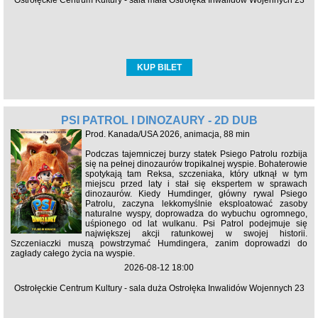
Ostrołęckie Centrum Kultury - sala mała Ostrołęka Inwalidów Wojennych 23
KUP BILET
PSI PATROL I DINOZAURY - 2D DUB
Prod. Kanada/USA 2026, animacja, 88 min
Podczas tajemniczej burzy statek Psiego Patrolu rozbija
się na pełnej dinozaurów tropikalnej wyspie. Bohaterowie
spotykają tam Reksa, szczeniaka, który utknął w tym
miejscu przed laty i stał się ekspertem w sprawach
dinozaurów. Kiedy Humdinger, główny rywal Psiego
Patrolu, zaczyna lekkomyślnie eksploatować zasoby
naturalne wyspy, doprowadza do wybuchu ogromnego,
uśpionego od lat wulkanu. Psi Patrol podejmuje się
największej akcji ratunkowej w swojej historii.
Szczeniaczki muszą powstrzymać Humdingera, zanim doprowadzi do
zagłady całego życia na wyspie.
2026-08-12 18:00
Ostrołęckie Centrum Kultury - sala duża Ostrołęka Inwalidów Wojennych 23