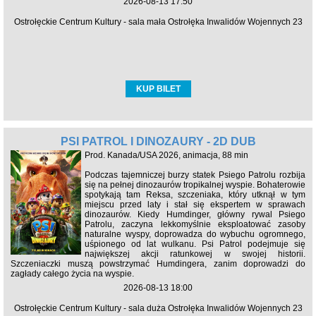
2026-08-13 17:50
Ostrołęckie Centrum Kultury - sala mała Ostrołęka Inwalidów Wojennych 23
KUP BILET
PSI PATROL I DINOZAURY - 2D DUB
Prod. Kanada/USA 2026, animacja, 88 min
Podczas tajemniczej burzy statek Psiego Patrolu rozbija
się na pełnej dinozaurów tropikalnej wyspie. Bohaterowie
spotykają tam Reksa, szczeniaka, który utknął w tym
miejscu przed laty i stał się ekspertem w sprawach
dinozaurów. Kiedy Humdinger, główny rywal Psiego
Patrolu, zaczyna lekkomyślnie eksploatować zasoby
naturalne wyspy, doprowadza do wybuchu ogromnego,
uśpionego od lat wulkanu. Psi Patrol podejmuje się
największej akcji ratunkowej w swojej historii.
Szczeniaczki muszą powstrzymać Humdingera, zanim doprowadzi do
zagłady całego życia na wyspie.
2026-08-13 18:00
Ostrołęckie Centrum Kultury - sala duża Ostrołęka Inwalidów Wojennych 23