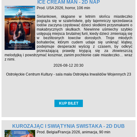
ICE CREAM MAN - 2D NAP
Prod. USA 2026, horror, 106 min
Sielankowe, skąpane w letnim słońcu miasteczko
pogrąża się w szaleństwie, gdy tajemniczy sprzedawca
lodów zaczyna częstować dzieci słodkimi przysmakami o
makabrycznych skutkach. Niewinne uśmiechy szybko
ustępują miejsca brutalnej furii, kiedy dzieci zmieniają się
w bezlitosnych łowców dorosłych. Troje młodych
bohaterów, którym cudem udaje się uniknąć klątwy,
podejmuje desperacki wyścig z czasem, by odkryć
przerażającą prawdę kryjącą się za złowieszczą
melodyjką i powstrzymać koszmar, zanim pochłonie całe miasteczko… wraz
z nimi.
2026-08-12 20:30
Ostrołęckie Centrum Kultury - sala mała Ostrołęka Inwalidów Wojennych 23
KUP BILET
KUROZAJĄC I ŚWIĄTYNIA ŚWISTAKA - 2D DUB
Prod. Belgia/Francja 2026, animacja, 90 min