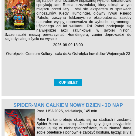
się na pełnej dinozaurów tropikalnej wyspie. Bohaterowie
spotykają tam Reksa, szczeniaka, który utknął w tym
miejscu przed laty i stał się ekspertem w sprawach
dinozaurów. Kiedy Humdinger, główny rywal Psiego
Patrolu, zaczyna lekkomyślnie eksploatować zasoby
naturalne wyspy, doprowadza do wybuchu ogromnego,
uśpionego od lat wulkanu. Psi Patrol podejmuje się
największej akcji ratunkowej w swojej historii.
Szczeniaczki muszą powstrzymać Humdingera, zanim doprowadzi do
zagłady całego życia na wyspie.
2026-08-09 18:00
Ostrołęckie Centrum Kultury - sala duża Ostrołęka Inwalidów Wojennych 23
KUP BILET
SPIDER-MAN CAŁKIEM NOWY DZIEŃ - 3D NAP
Prod. USA 2026, sci-fi/akcja, 145 min
Peter Parker próbuje skupić się na studiach i zostawić
Spider-Mana za sobą. Jednak gdy jego przyjaciele
znajdują się w niebezpieczeństwie, musi złamać daną
sobie obietnicę i ponownie założyć kostium, łącząc siły z