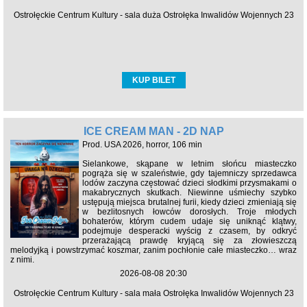
Ostrołęckie Centrum Kultury - sala duża Ostrołęka Inwalidów Wojennych 23
KUP BILET
ICE CREAM MAN - 2D NAP
Prod. USA 2026, horror, 106 min
Sielankowe, skąpane w letnim słońcu miasteczko
pogrąża się w szaleństwie, gdy tajemniczy sprzedawca
lodów zaczyna częstować dzieci słodkimi przysmakami o
makabrycznych skutkach. Niewinne uśmiechy szybko
ustępują miejsca brutalnej furii, kiedy dzieci zmieniają się
w bezlitosnych łowców dorosłych. Troje młodych
bohaterów, którym cudem udaje się uniknąć klątwy,
podejmuje desperacki wyścig z czasem, by odkryć
przerażającą prawdę kryjącą się za złowieszczą
melodyjką i powstrzymać koszmar, zanim pochłonie całe miasteczko… wraz
z nimi.
2026-08-08 20:30
Ostrołęckie Centrum Kultury - sala mała Ostrołęka Inwalidów Wojennych 23