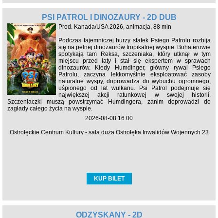
PSI PATROL I DINOZAURY - 2D DUB
Prod. Kanada/USA 2026, animacja, 88 min
Podczas tajemniczej burzy statek Psiego Patrolu rozbija
się na pełnej dinozaurów tropikalnej wyspie. Bohaterowie
spotykają tam Reksa, szczeniaka, który utknął w tym
miejscu przed laty i stał się ekspertem w sprawach
dinozaurów. Kiedy Humdinger, główny rywal Psiego
Patrolu, zaczyna lekkomyślnie eksploatować zasoby
naturalne wyspy, doprowadza do wybuchu ogromnego,
uśpionego od lat wulkanu. Psi Patrol podejmuje się
największej akcji ratunkowej w swojej historii.
Szczeniaczki muszą powstrzymać Humdingera, zanim doprowadzi do
zagłady całego życia na wyspie.
2026-08-08 16:00
Ostrołęckie Centrum Kultury - sala duża Ostrołęka Inwalidów Wojennych 23
KUP BILET
ODZYSKANY - 2D