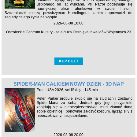
uśpionego od lat wulkanu. Psi Patrol podejmuje się
największej akcji ratunkowej w swojej historii.
Szczeniaczki muszą powstrzymać Humdingera, zanim doprowadzi do
zagłady całego życia na wyspie.
2026-08-08 18:00
Ostrołęckie Centrum Kultury - sala duża Ostrołęka Inwalidów Wojennych 23
KUP BILET
SPIDER-MAN CAŁKIEM NOWY DZIEŃ - 3D NAP
Prod. USA 2026, sci-fi/akcja, 145 min
Peter Parker próbuje skupić się na studiach i zostawić
Spider-Mana za sobą. Jednak gdy jego przyjaciele
znajdują się w niebezpieczeństwie, musi złamać daną
sobie obietnicę i ponownie założyć kostium, łącząc siły z
nieoczekiwanym sojusznikiem.
2026-08-08 20:00