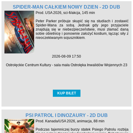
SPIDER-MAN CAŁKIEM NOWY DZIEŃ - 2D DUB
Prod. USA 2026, sci-fi/akcja, 145 min
Peter Parker próbuje skupić się na studiach i zostawić
Spider-Mana za sobą. Jednak gdy jego przyjaciele
znajdują się w niebezpieczeństwie, musi złamać daną
sobie obietnicę i ponownie założyć kostium, łącząc siły z
nieoczekiwanym sojusznikiem.
2026-08-09 17:50
Ostrołęckie Centrum Kultury - sala mała Ostrołęka Inwalidów Wojennych 23
KUP BILET
PSI PATROL I DINOZAURY - 2D DUB
Prod. Kanada/USA 2026, animacja, 88 min
Podczas tajemniczej burzy statek Psiego Patrolu rozbija