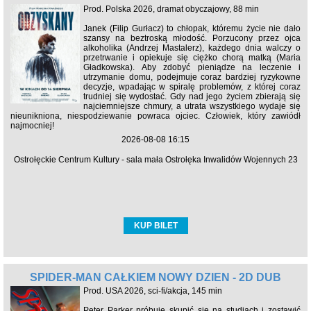
Prod. Polska 2026, dramat obyczajowy, 88 min
Janek (Filip Gurłacz) to chłopak, któremu życie nie dało
szansy na beztroską młodość. Porzucony przez ojca
alkoholika (Andrzej Mastalerz), każdego dnia walczy o
przetrwanie i opiekuje się ciężko chorą matką (Maria
Gładkowska). Aby zdobyć pieniądze na leczenie i
utrzymanie domu, podejmuje coraz bardziej ryzykowne
decyzje, wpadając w spiralę problemów, z której coraz
trudniej się wydostać. Gdy nad jego życiem zbierają się
najciemniejsze chmury, a utrata wszystkiego wydaje się
nieunikniona, niespodziewanie powraca ojciec. Człowiek, który zawiódł
najmocniej!
2026-08-08 16:15
Ostrołęckie Centrum Kultury - sala mała Ostrołęka Inwalidów Wojennych 23
KUP BILET
SPIDER-MAN CAŁKIEM NOWY DZIEŃ - 2D DUB
Prod. USA 2026, sci-fi/akcja, 145 min
Peter Parker próbuje skupić się na studiach i zostawić