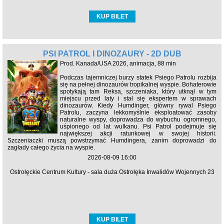
KUP BILET
PSI PATROL I DINOZAURY - 2D DUB
Prod. Kanada/USA 2026, animacja, 88 min
Podczas tajemniczej burzy statek Psiego Patrolu rozbija
się na pełnej dinozaurów tropikalnej wyspie. Bohaterowie
spotykają tam Reksa, szczeniaka, który utknął w tym
miejscu przed laty i stał się ekspertem w sprawach
dinozaurów. Kiedy Humdinger, główny rywal Psiego
Patrolu, zaczyna lekkomyślnie eksploatować zasoby
naturalne wyspy, doprowadza do wybuchu ogromnego,
uśpionego od lat wulkanu. Psi Patrol podejmuje się
największej akcji ratunkowej w swojej historii.
Szczeniaczki muszą powstrzymać Humdingera, zanim doprowadzi do
zagłady całego życia na wyspie.
2026-08-09 16:00
Ostrołęckie Centrum Kultury - sala duża Ostrołęka Inwalidów Wojennych 23
KUP BILET