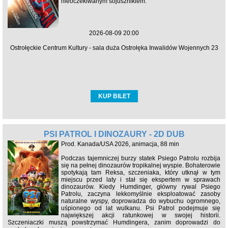
nieoczekiwanym sojusznikiem.
2026-08-09 20:00
Ostrołęckie Centrum Kultury - sala duża Ostrołęka Inwalidów Wojennych 23
KUP BILET
PSI PATROL I DINOZAURY - 2D DUB
Prod. Kanada/USA 2026, animacja, 88 min
Podczas tajemniczej burzy statek Psiego Patrolu rozbija
się na pełnej dinozaurów tropikalnej wyspie. Bohaterowie
spotykają tam Reksa, szczeniaka, który utknął w tym
miejscu przed laty i stał się ekspertem w sprawach
dinozaurów. Kiedy Humdinger, główny rywal Psiego
Patrolu, zaczyna lekkomyślnie eksploatować zasoby
naturalne wyspy, doprowadza do wybuchu ogromnego,
uśpionego od lat wulkanu. Psi Patrol podejmuje się
największej akcji ratunkowej w swojej historii.
Szczeniaczki muszą powstrzymać Humdingera, zanim doprowadzi do