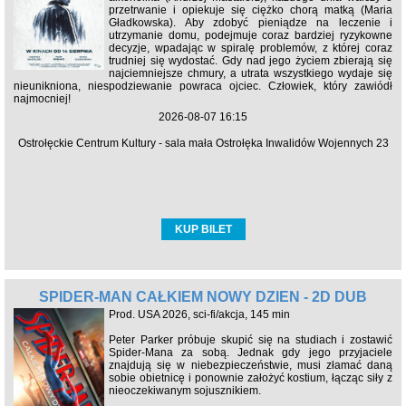
przetrwanie i opiekuje się ciężko chorą matką (Maria
Gładkowska). Aby zdobyć pieniądze na leczenie i
utrzymanie domu, podejmuje coraz bardziej ryzykowne
decyzje, wpadając w spiralę problemów, z której coraz
trudniej się wydostać. Gdy nad jego życiem zbierają się
najciemniejsze chmury, a utrata wszystkiego wydaje się
nieunikniona, niespodziewanie powraca ojciec. Człowiek, który zawiódł
najmocniej!
2026-08-07 16:15
Ostrołęckie Centrum Kultury - sala mała Ostrołęka Inwalidów Wojennych 23
KUP BILET
SPIDER-MAN CAŁKIEM NOWY DZIEŃ - 2D DUB
Prod. USA 2026, sci-fi/akcja, 145 min
Peter Parker próbuje skupić się na studiach i zostawić
Spider-Mana za sobą. Jednak gdy jego przyjaciele
znajdują się w niebezpieczeństwie, musi złamać daną
sobie obietnicę i ponownie założyć kostium, łącząc siły z
nieoczekiwanym sojusznikiem.