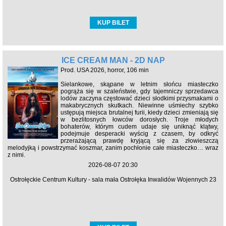
KUP BILET
ICE CREAM MAN - 2D NAP
Prod. USA 2026, horror, 106 min
Sielankowe, skąpane w letnim słońcu miasteczko
pogrąża się w szaleństwie, gdy tajemniczy sprzedawca
lodów zaczyna częstować dzieci słodkimi przysmakami o
makabrycznych skutkach. Niewinne uśmiechy szybko
ustępują miejsca brutalnej furii, kiedy dzieci zmieniają się
w bezlitosnych łowców dorosłych. Troje młodych
bohaterów, którym cudem udaje się uniknąć klątwy,
podejmuje desperacki wyścig z czasem, by odkryć
przerażającą prawdę kryjącą się za złowieszczą
melodyjką i powstrzymać koszmar, zanim pochłonie całe miasteczko… wraz
z nimi.
2026-08-07 20:30
Ostrołęckie Centrum Kultury - sala mała Ostrołęka Inwalidów Wojennych 23