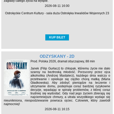
zagłady całego życia na wyspie.
2026-08-11 16:00
Ostrołęckie Centrum Kultury - sala duża Ostrołęka Inwalidów Wojennych 23
KUP BILET
ODZYSKANY - 2D
Prod. Polska 2026, dramat obyczajowy, 88 min
Janek (Filip Gurłacz) to chłopak, któremu życie nie dało
szansy na beztroską młodość. Porzucony przez ojca
alkoholika (Andrzej Mastalerz), każdego dnia walczy o
przetrwanie i opiekuje się ciężko chorą matką (Maria
Gładkowska). Aby zdobyć pieniądze na leczenie i
utrzymanie domu, podejmuje coraz bardziej ryzykowne
decyzje, wpadając w spiralę problemów, z której coraz
trudniej się wydostać. Gdy nad jego życiem zbierają się
najciemniejsze chmury, a utrata wszystkiego wydaje się
nieunikniona, niespodziewanie powraca ojciec. Człowiek, który zawiódł
najmocniej!
2026-08-11 16:15