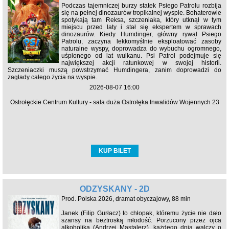
Podczas tajemniczej burzy statek Psiego Patrolu rozbija
się na pełnej dinozaurów tropikalnej wyspie. Bohaterowie
spotykają tam Reksa, szczeniaka, który utknął w tym
miejscu przed laty i stał się ekspertem w sprawach
dinozaurów. Kiedy Humdinger, główny rywal Psiego
Patrolu, zaczyna lekkomyślnie eksploatować zasoby
naturalne wyspy, doprowadza do wybuchu ogromnego,
uśpionego od lat wulkanu. Psi Patrol podejmuje się
największej akcji ratunkowej w swojej historii.
Szczeniaczki muszą powstrzymać Humdingera, zanim doprowadzi do
zagłady całego życia na wyspie.
2026-08-07 16:00
Ostrołęckie Centrum Kultury - sala duża Ostrołęka Inwalidów Wojennych 23
KUP BILET
ODZYSKANY - 2D
Prod. Polska 2026, dramat obyczajowy, 88 min
Janek (Filip Gurłacz) to chłopak, któremu życie nie dało
szansy na beztroską młodość. Porzucony przez ojca
alkoholika (Andrzej Mastalerz), każdego dnia walczy o