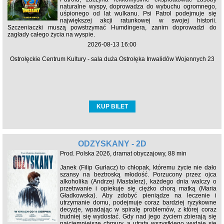
naturalne wyspy, doprowadza do wybuchu ogromnego,
uśpionego od lat wulkanu. Psi Patrol podejmuje się
największej akcji ratunkowej w swojej historii.
Szczeniaczki muszą powstrzymać Humdingera, zanim doprowadzi do
zagłady całego życia na wyspie.
2026-08-13 16:00
Ostrołęckie Centrum Kultury - sala duża Ostrołęka Inwalidów Wojennych 23
KUP BILET
ODZYSKANY - 2D
Prod. Polska 2026, dramat obyczajowy, 88 min
Janek (Filip Gurłacz) to chłopak, któremu życie nie dało
szansy na beztroską młodość. Porzucony przez ojca
alkoholika (Andrzej Mastalerz), każdego dnia walczy o
przetrwanie i opiekuje się ciężko chorą matką (Maria
Gładkowska). Aby zdobyć pieniądze na leczenie i
utrzymanie domu, podejmuje coraz bardziej ryzykowne
decyzje, wpadając w spiralę problemów, z której coraz
trudniej się wydostać. Gdy nad jego życiem zbierają się
najciemniejsze chmury, a utrata wszystkiego wydaje się