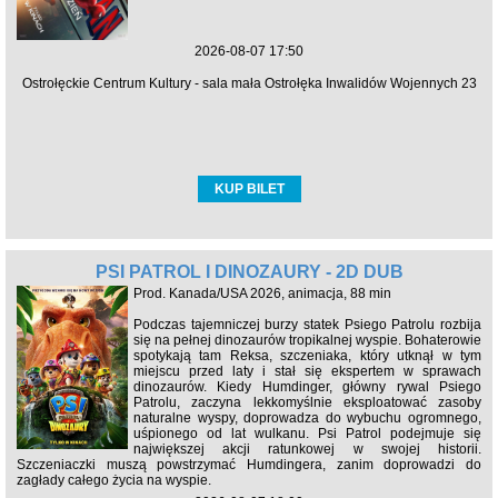
2026-08-07 17:50
Ostrołęckie Centrum Kultury - sala mała Ostrołęka Inwalidów Wojennych 23
KUP BILET
PSI PATROL I DINOZAURY - 2D DUB
Prod. Kanada/USA 2026, animacja, 88 min
Podczas tajemniczej burzy statek Psiego Patrolu rozbija
się na pełnej dinozaurów tropikalnej wyspie. Bohaterowie
spotykają tam Reksa, szczeniaka, który utknął w tym
miejscu przed laty i stał się ekspertem w sprawach
dinozaurów. Kiedy Humdinger, główny rywal Psiego
Patrolu, zaczyna lekkomyślnie eksploatować zasoby
naturalne wyspy, doprowadza do wybuchu ogromnego,
uśpionego od lat wulkanu. Psi Patrol podejmuje się
największej akcji ratunkowej w swojej historii.
Szczeniaczki muszą powstrzymać Humdingera, zanim doprowadzi do
zagłady całego życia na wyspie.