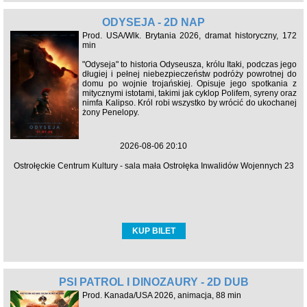
ODYSEJA - 2D NAP
Prod. USA/Wlk. Brytania 2026, dramat historyczny, 172
min
"Odyseja" to historia Odyseusza, królu Itaki, podczas jego
długiej i pełnej niebezpieczeństw podróży powrotnej do
domu po wojnie trojańskiej. Opisuje jego spotkania z
mitycznymi istotami, takimi jak cyklop Polifem, syreny oraz
nimfa Kalipso. Król robi wszystko by wrócić do ukochanej
żony Penelopy.
2026-08-06 20:10
Ostrołęckie Centrum Kultury - sala mała Ostrołęka Inwalidów Wojennych 23
KUP BILET
PSI PATROL I DINOZAURY - 2D DUB
Prod. Kanada/USA 2026, animacja, 88 min