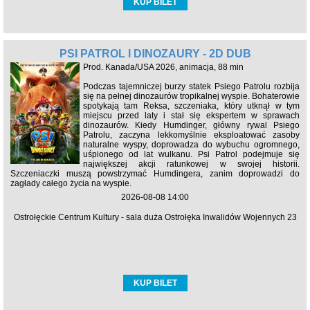
KUP BILET
PSI PATROL I DINOZAURY - 2D DUB
Prod. Kanada/USA 2026, animacja, 88 min
Podczas tajemniczej burzy statek Psiego Patrolu rozbija
się na pełnej dinozaurów tropikalnej wyspie. Bohaterowie
spotykają tam Reksa, szczeniaka, który utknął w tym
miejscu przed laty i stał się ekspertem w sprawach
dinozaurów. Kiedy Humdinger, główny rywal Psiego
Patrolu, zaczyna lekkomyślnie eksploatować zasoby
naturalne wyspy, doprowadza do wybuchu ogromnego,
uśpionego od lat wulkanu. Psi Patrol podejmuje się
największej akcji ratunkowej w swojej historii.
Szczeniaczki muszą powstrzymać Humdingera, zanim doprowadzi do
zagłady całego życia na wyspie.
2026-08-08 14:00
Ostrołęckie Centrum Kultury - sala duża Ostrołęka Inwalidów Wojennych 23
KUP BILET