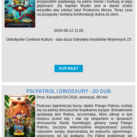
przyjaciółmi wypływają na pełne morze i nurkują w jego
głębinach. Zły kapitan Buster jest w stanie zrobić
wszystko aby zdobyć tytuł Postrachu Morza. Teraz czas
na przygodę i kolejną konfrontację dobra ze złem.
2026-08-12 11:00
Ostrołęckie Centrum Kultury - sala duża Ostrołęka Inwalidów Wojennych 23
KUP BILET
PSI PATROL I DINOZAURY - 2D DUB
Prod. Kanada/USA 2026, animacja, 88 min
Podczas tajemniczej burzy statek Psiego Patrolu rozbija
się na pełnej dinozaurów tropikalnej wyspie. Bohaterowie
spotykają tam Reksa, szczeniaka, który utknął w tym
miejscu przed laty i stał się ekspertem w sprawach
dinozaurów. Kiedy Humdinger, główny rywal Psiego
Patrolu, zaczyna lekkomyślnie eksploatować zasoby
naturalne wyspy, doprowadza do wybuchu ogromnego,
uśpionego od lat wulkanu. Psi Patrol podejmuje się