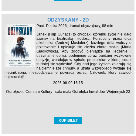
ODZYSKANY - 2D
Prod. Polska 2026, dramat obyczajowy, 88 min
Janek (Filip Gurłacz) to chłopak, któremu życie nie dało
szansy na beztroską młodość. Porzucony przez ojca
alkoholika (Andrzej Mastalerz), każdego dnia walczy o
przetrwanie i opiekuje się ciężko chorą matką (Maria
Gładkowska). Aby zdobyć pieniądze na leczenie i
utrzymanie domu, podejmuje coraz bardziej ryzykowne
decyzje, wpadając w spiralę problemów, z której coraz
trudniej się wydostać. Gdy nad jego życiem zbierają się
najciemniejsze chmury, a utrata wszystkiego wydaje się
nieunikniona, niespodziewanie powraca ojciec. Człowiek, który zawiódł
najmocniej!
2026-08-09 16:15
Ostrołęckie Centrum Kultury - sala mała Ostrołęka Inwalidów Wojennych 23
KUP BILET