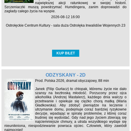
największej akcji ratunkowej w swojej historii.
Szczeniaczki muszą powstrzymać Humdingera, zanim doprowadzi do
zagłady całego życia na wyspie.
2026-08-12 16:00
Ostrołęckie Centrum Kultury - sala duża Ostrołęka Inwalidów Wojennych 23
KUP BILET
ODZYSKANY - 2D
Prod. Polska 2026, dramat obyczajowy, 88 min
Janek (Filip Gurłacz) to chłopak, któremu życie nie dało
szansy na beztroską młodość. Porzucony przez ojca
alkoholika (Andrzej Mastalerz), każdego dnia walczy o
przetrwanie i opiekuje się ciężko chorą matką (Maria
Gładkowska). Aby zdobyć pieniądze na leczenie i
utrzymanie domu, podejmuje coraz bardziej ryzykowne
decyzje, wpadając w spiralę problemów, z której coraz
trudniej się wydostać. Gdy nad jego życiem zbierają się
najciemniejsze chmury, a utrata wszystkiego wydaje się
nieunikniona, niespodziewanie powraca ojciec. Człowiek, który zawiódł
najmocniej!