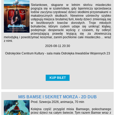
Sielankowe, skąpane w letnim słońcu miasteczko
pogrąża się w szaleństwie, gdy tajemniczy sprzedawca
lodów zaczyna częstować dzieci słodkimi przysmakami o
makabrycznych skutkach. Niewinne uśmiechy szybko
ustępują miejsca brutalnej furii, kiedy dzieci zmieniają się
w bezlitosnych łowców dorosłych. Troje młodych
bohaterów, którym cudem udaje się uniknąć klątwy,
podejmuje desperacki wyścig z czasem, by odkryć
przerażającą prawdę kryjącą się za złowieszczą
melodyjką i powstrzymać koszmar, zanim pochłonie całe miasteczko… wraz
z nimi.
2026-08-11 20:30
Ostrołęckie Centrum Kultury - sala mała Ostrołęka Inwalidów Wojennych 23
KUP BILET
MIŚ BAMSE I SEKRET MORZA - 2D DUB
Prod. Szwecja 2026, animacja, 70 min
Kolejna część przygód misia Bamsego, pokochanego
przez dzieci na całym świecie. Tym razem Bamse wraz z