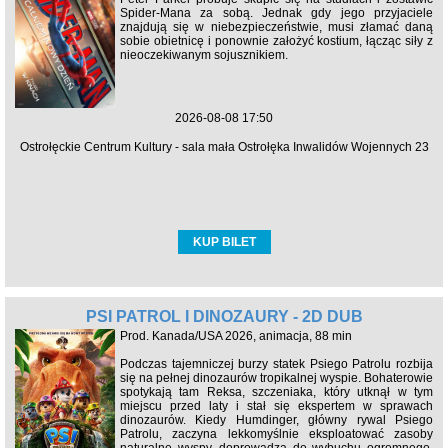
Spider-Mana za sobą. Jednak gdy jego przyjaciele
znajdują się w niebezpieczeństwie, musi złamać daną
sobie obietnicę i ponownie założyć kostium, łącząc siły z
nieoczekiwanym sojusznikiem.
2026-08-08 17:50
Ostrołęckie Centrum Kultury - sala mała Ostrołęka Inwalidów Wojennych 23
KUP BILET
PSI PATROL I DINOZAURY - 2D DUB
Prod. Kanada/USA 2026, animacja, 88 min
Podczas tajemniczej burzy statek Psiego Patrolu rozbija
się na pełnej dinozaurów tropikalnej wyspie. Bohaterowie
spotykają tam Reksa, szczeniaka, który utknął w tym
miejscu przed laty i stał się ekspertem w sprawach
dinozaurów. Kiedy Humdinger, główny rywal Psiego
Patrolu, zaczyna lekkomyślnie eksploatować zasoby
naturalne wyspy, doprowadza do wybuchu ogromnego,