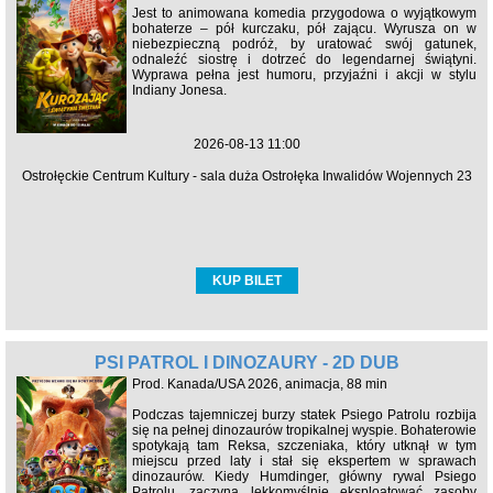
Jest to animowana komedia przygodowa o wyjątkowym
bohaterze – pół kurczaku, pół zającu. Wyrusza on w
niebezpieczną podróż, by uratować swój gatunek,
odnaleźć siostrę i dotrzeć do legendarnej świątyni.
Wyprawa pełna jest humoru, przyjaźni i akcji w stylu
Indiany Jonesa.
2026-08-13 11:00
Ostrołęckie Centrum Kultury - sala duża Ostrołęka Inwalidów Wojennych 23
KUP BILET
PSI PATROL I DINOZAURY - 2D DUB
Prod. Kanada/USA 2026, animacja, 88 min
Podczas tajemniczej burzy statek Psiego Patrolu rozbija
się na pełnej dinozaurów tropikalnej wyspie. Bohaterowie
spotykają tam Reksa, szczeniaka, który utknął w tym
miejscu przed laty i stał się ekspertem w sprawach
dinozaurów. Kiedy Humdinger, główny rywal Psiego
Patrolu, zaczyna lekkomyślnie eksploatować zasoby